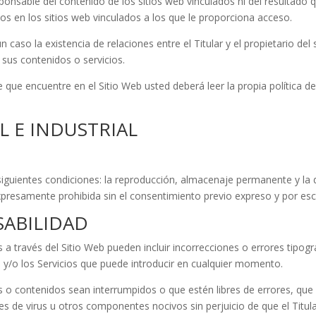
responsable del contenido de los sitios web vinculados ni del resultado
dos en los sitios web vinculados a los que le proporciona acceso.
 caso la existencia de relaciones entre el Titular y el propietario del s
 sus contenidos o servicios.
 que encuentre en el Sitio Web usted deberá leer la propia política de
L E INDUSTRIAL
siguientes condiciones: la reproducción, almacenaje permanente y la d
presamente prohibida sin el consentimiento previo expreso y por escri
SABILIDAD
s a través del Sitio Web pueden incluir incorrecciones o errores tipogr
 y/o los Servicios que puede introducir en cualquier momento.
ios o contenidos sean interrumpidos o que estén libres de errores, que
res de virus u otros componentes nocivos sin perjuicio de que el Titula