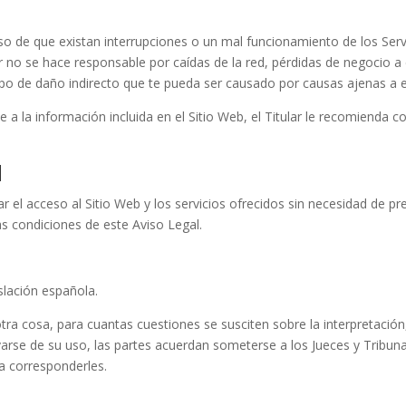
caso de que existan interrupciones o un mal funcionamiento de los Serv
ar no se hace responsable por caídas de la red, pérdidas de negocio 
tipo de daño indirecto que te pueda ser causado por causas ajenas a el
a la información incluida en el Sitio Web, el Titular le recomienda c
N
ar el acceso al Sitio Web y los servicios ofrecidos sin necesidad de pr
as condiciones de este Aviso Legal.
slación española.
a cosa, para cuantas cuestiones se susciten sobre la interpretación,
rse de su uso, las partes acuerdan someterse a los Jueces y Tribunal
ra corresponderles.