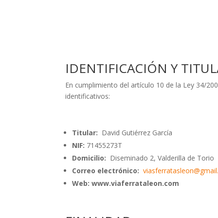
IDENTIFICACIÓN Y TITU
En cumplimiento del artículo 10 de la Ley 34/200
identificativos:
Titular:
David Gutiérrez García
NIF:
71455273T
Domicilio:
Diseminado 2, Valderilla de Torio
Correo electrónico:
viasferratasleon@gmai
Web: www.viaferrataleon.com