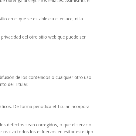
 que obtenga al seguir los enlaces. Asimismo, el
itio en el que se establezca el enlace, ni la
 privacidad del otro sitio web que puede ser
ifusión de los contenidos o cualquier otro uso
to del Titular.
áficos. De forma periódica el Titular incorpora
 los defectos sean corregidos, o que el servicio
r realiza todos los esfuerzos en evitar este tipo